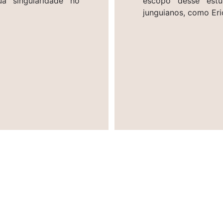
ua singularidade no
escopo desse estu
junguianos, como Er