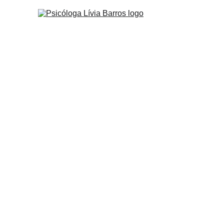
psicologia p
psicóloga