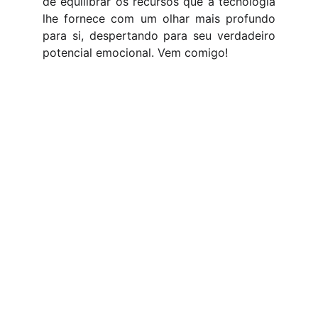
de equilibrar os recursos que a tecnologia
lhe fornece com um olhar mais profundo
para si, despertando para seu verdadeiro
potencial emocional. Vem comigo!
REDES SOCIAIS
MENU PRINCIPAL
Sobre a psicóloga
Sobre a psicoterapia
Blog psicotidiano
CÓDIGO DE ÉTICA
 PSI