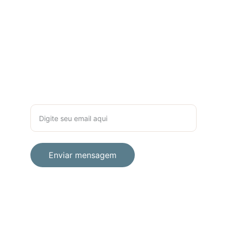
CONTATO
+55 (71) 99606-9144
liviabarros.psi@gmail.com
NEWSLETTER PSICOLOGIA
Seu email para contato
Enviar mensagem
© 2024 Lívia Barros. 
Copyright 
All rights reserved.