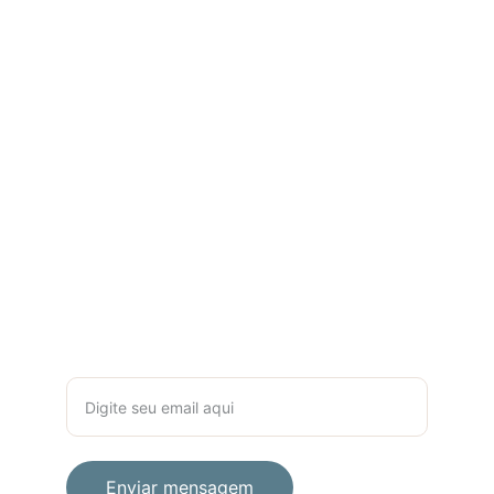
Blog psicotidiano
CÓDIGO DE ÉTICA
 PSI
CONTATO
+55 (71) 99606-9144
liviabarros.psi@gmail.com
NEWSLETTER PSICOLOGIA
Seu email para contato
Enviar mensagem